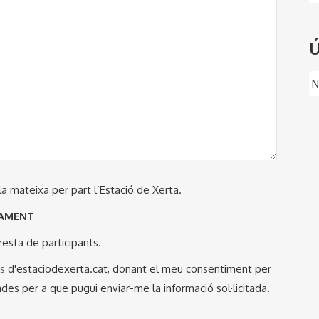
Ú
N
 la mateixa per part l’Estació de Xerta.
CAMENT
resta de participants.
es
d'estaciodexerta.cat, donant el meu consentiment per
 per a que pugui enviar-me la informació sol·licitada.