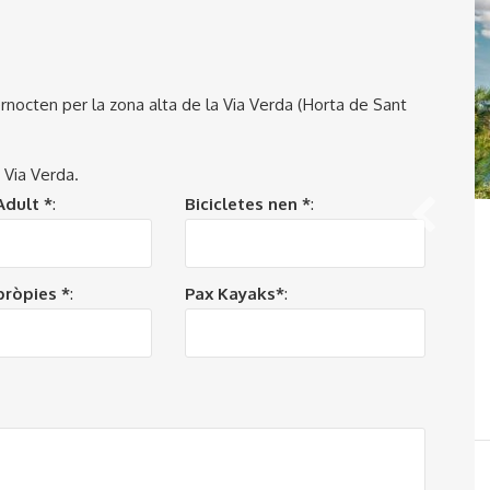
Excursió a l'Assut de Xerta -
Escoles
L’Assut de Xerta és un important monument
rnocten per la zona alta de la Via Verda (Horta de Sant
d'enginyeria hidràulica declarat Bé Cultural
d’Interès Nacional en la categoria de
 Via Verda.
Monument Històric
Adult *
:
Bicicletes nen *
:
pròpies *
:
Pax Kayaks*
: