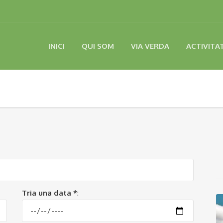
INICI
QUI SOM
VIA VERDA
ACTIVITA
Tria una data *
: