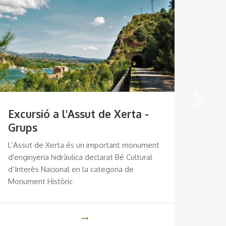
Via
Al lla
Val de
estaci
Excursió a l'Assut de Xerta -
Grups
L’Assut de Xerta és un important monument
d'enginyeria hidràulica declarat Bé Cultural
d’Interès Nacional en la categoria de
Monument Històric